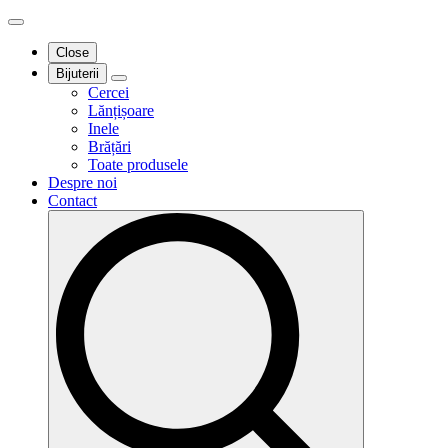
Close
Bijuterii
Cercei
Lănțișoare
Inele
Brățări
Toate produsele
Despre noi
Contact