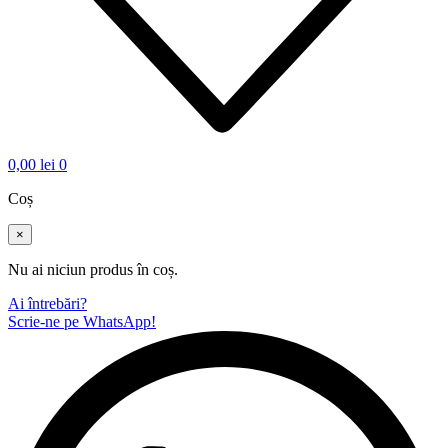
0,00
lei
0
Coș
×
Nu ai niciun produs în coș.
Ai întrebări?
Scrie-ne pe WhatsApp!