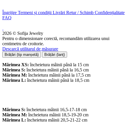
Îngrijire
Termeni și condiții
Livrări
Retur / Schimb
Confidențialitate
FAQ
2026 © Sofija Jewelry
Pentru o dimensionare corectă, recomandăm utilizarea unui
centimetru de croitorie.
Descarcă utilitarul de măsurare
Brățări (tip manșetă)
Brățări (lanț)
Mărimea XS:
încheietura mâinii până la 15 cm
Mărimea S:
încheietura mâinii până la 16,5 cm
Mărimea M:
încheietura mâinii până la 17,5 cm
Mărimea L:
încheietura mâinii până la 18,5 cm
Mărimea S:
încheietura mâinii 16,5-17-18 cm
Mărimea M:
încheietura mâinii 18,5-19-20 cm