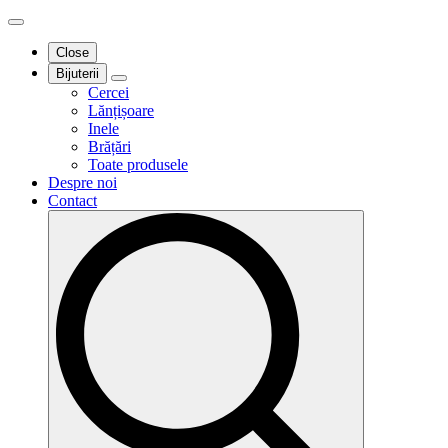
Close
Bijuterii
Cercei
Lănțișoare
Inele
Brățări
Toate produsele
Despre noi
Contact