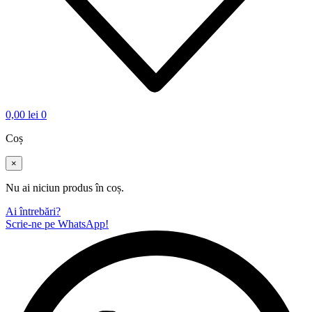
0,00
lei
0
Coș
×
Nu ai niciun produs în coș.
Ai întrebări?
Scrie-ne pe WhatsApp!