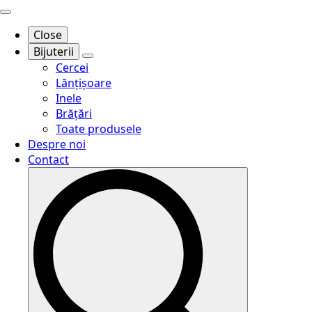
Close
Bijuterii
Cercei
Lănțișoare
Inele
Brățări
Toate produsele
Despre noi
Contact