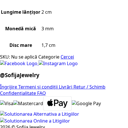
Lungime lănțișor
2 cm
Monedă mică
3 mm
Disc mare
1,7 cm
SKU:
Nu se aplică
Categorie
Cercei
@SofijaJewelry
Îngrijire
Termeni și condiții
Livrări
Retur / Schimb
Confidențialitate
FAQ
2026 © Sofija Jewelry