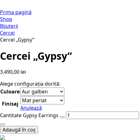
Prima pagină
Shop
Bijuterii
Cercei
Cercei „Gypsy”
Cercei „Gypsy”
3.490,00
lei
Alege configurația dorită:
Culoare
Finisaj
Anulează
Cantitate Gypsy Earrings
Adaugă în coș