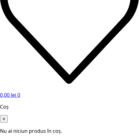
0,00
lei
0
Coș
×
Nu ai niciun produs în coș.