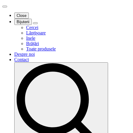
Close
Bijuterii
Cercei
Lănțișoare
Inele
Brățări
Toate produsele
Despre noi
Contact